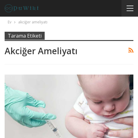
Ev
akciğer ameliyatı
Tarama Etiketi
Akciğer Ameliyatı