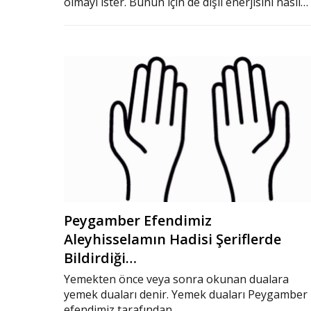
olmayı ister. Bunun için de dişil enerjisini nasıl…
Peygamber Efendimiz
Aleyhisselamın Hadisi Şeriflerde
Bildirdiği…
Yemekten önce veya sonra okunan dualara
yemek duaları denir. Yemek duaları Peygamber
efendimiz tarafından…