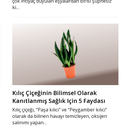
çok ihtiyaç duyulan eşyalardan birisi şüphesiz
ki…
Kılıç Çiçeğinin Bilimsel Olarak
Kanıtlanmış Sağlık Için 5 Faydası
Kılıç çiçeği, “Paşa kılıcı” ve “Peygamber kılıcı”
olarak da bilinen havayı temizleyen, oksijen
salınımı yapan…