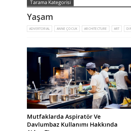
Tarama Kategorisi
Yaşam
ADVERTORIAL
ANNE ÇOCUK
ARCHITECTURE
ART
DI
Mutfaklarda Aspiratör Ve
Davlumbaz Kullanımı Hakkında