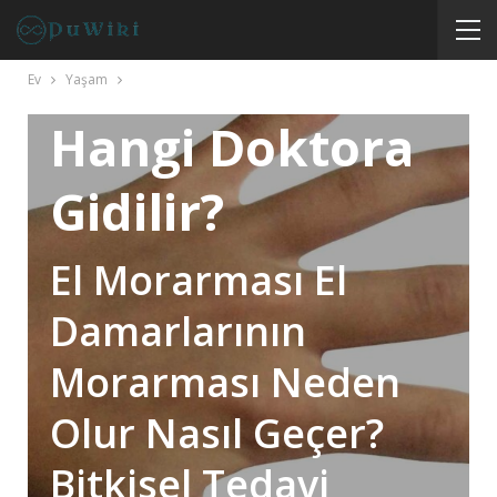
Neden Olur, El
Morarması İçin
Ev
Yaşam
Hangi Doktora
Gidilir?
El Morarması El
Damarlarının
Morarması Neden
Olur Nasıl Geçer?
Bitkisel Tedavi