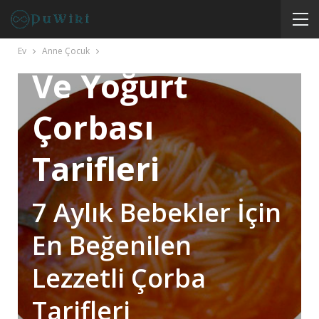
Bebekler İçin
Şehriye, Sebze
Ev
Anne Çocuk
Ve Yoğurt
Çorbası
Tarifleri
7 Aylık Bebekler İçin
En Beğenilen
Lezzetli Çorba
Tarifleri