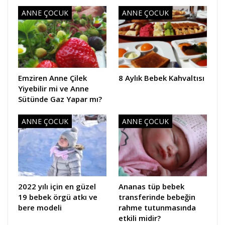
ANNE ÇOCUK
ANNE ÇOCUK
Emziren Anne Çilek
8 Aylık Bebek Kahvaltısı
Yiyebilir mi ve Anne
Sütünde Gaz Yapar mı?
ANNE ÇOCUK
ANNE ÇOCUK
2022 yılı için en güzel
Ananas tüp bebek
19 bebek örgü atkı ve
transferinde bebeğin
bere modeli
rahme tutunmasında
etkili midir?