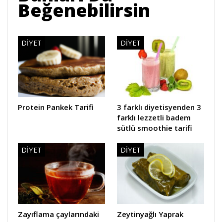
Beğenebilirsin
DIYET
DIYET
Protein Pankek Tarifi
3 farklı diyetisyenden 3
farklı lezzetli badem
sütlü smoothie tarifi
DIYET
DIYET
Zayıflama çaylarındaki
Zeytinyağlı Yaprak