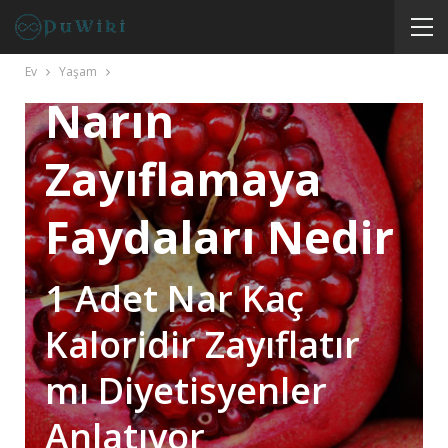
Nar Kaç Kalori
Kilo Aldırır Mı
Ev
Yaşam
Narın
Zayıflamaya
Faydaları Nedir
1 Adet Nar Kaç
Kaloridir Zayıflatır
mı Diyetisyenler
Anlatıyor