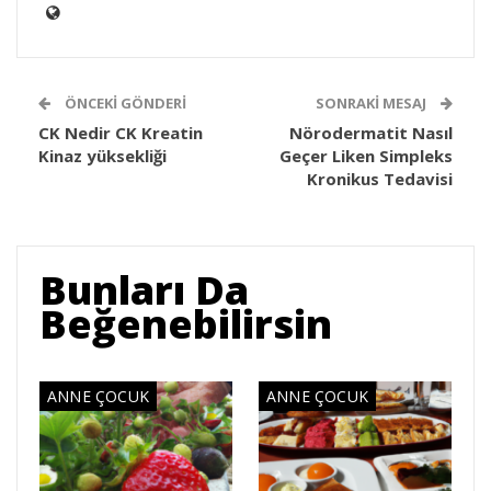
ÖNCEKI GÖNDERI
SONRAKI MESAJ
CK Nedir CK Kreatin
Nörodermatit Nasıl
Kinaz yüksekliği
Geçer Liken Simpleks
Kronikus Tedavisi
Bunları Da
Beğenebilirsin
ANNE ÇOCUK
ANNE ÇOCUK