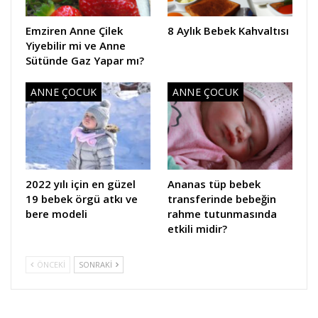
Emziren Anne Çilek
8 Aylık Bebek Kahvaltısı
Yiyebilir mi ve Anne
Sütünde Gaz Yapar mı?
ANNE ÇOCUK
ANNE ÇOCUK
2022 yılı için en güzel
Ananas tüp bebek
19 bebek örgü atkı ve
transferinde bebeğin
bere modeli
rahme tutunmasında
etkili midir?
ÖNCEKI
SONRAKI