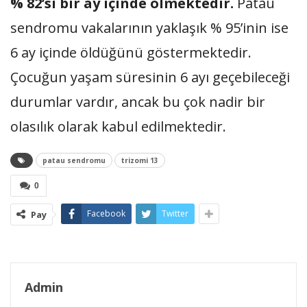
% 82’si bir ay içinde ölmektedir.
Patau
sendromu vakalarının yaklaşık % 95’inin ise
6 ay içinde öldüğünü göstermektedir.
Çocuğun yaşam süresinin 6 ayı geçebileceği
durumlar vardır, ancak bu çok nadir bir
olasılık olarak kabul edilmektedir.
patau sendromu
trizomi 13
0
Facebook
Twitter
Pay
Admin