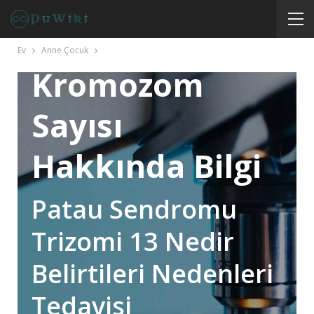
Sendromu
Nasıl Oluşur
Ev
Anne Çocuk
Kromozom
Sayısı
Hakkında Bilgi
Patau Sendromu
Trizomi 13 Nedir
Belirtileri Nedenleri
Tedavisi