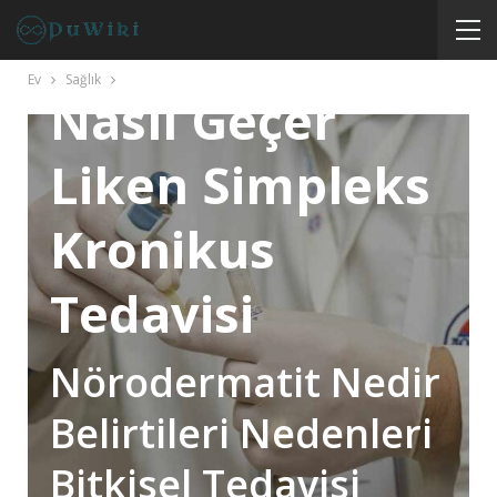
Nörodermatit
Ev
Sağlık
Nasıl Geçer
Liken Simpleks
Kronikus
Tedavisi
Nörodermatit Nedir
Belirtileri Nedenleri
Bitkisel Tedavisi