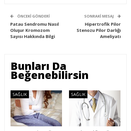
ÖNCEKI GÖNDERI
SONRAKI MESAJ
Patau Sendromu Nasıl
Hipertrofik Pilor
Oluşur Kromozom
Stenozu Pilor Darlığı
Sayısı Hakkında Bilgi
Ameliyatı
Bunları Da
Beğenebilirsin
SAĞLIK
SAĞLIK