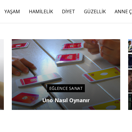
YAŞAM
HAMILELIK
DIYET
GÜZELLIK
ANNE 
EĞLENCE SANAT
Uno Nasıl Oynanır