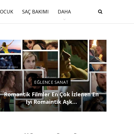
ÇOCUK
SAÇ BAKIMI
DAHA
EĞLENCE SANAT
Romantik Filmler En Çok İzlenen En
Iyi Romaintik Aşk…