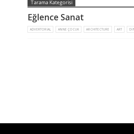
Tarama Kategorisi
Eğlence Sanat
ADVERTORIAL
ANNE ÇOCUK
ARCHITECTURE
ART
DI