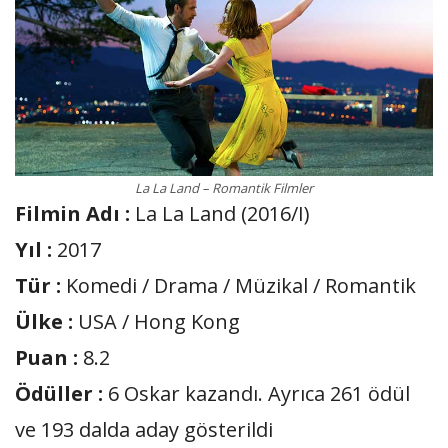
La La Land – Romantik Filmler
Filmin Adı :
La La Land (2016/I)
Yıl :
2017
Tür :
Komedi / Drama / Müzikal / Romantik
Ülke :
USA / Hong Kong
Puan :
8.2
Ödüller :
6 Oskar kazandı. Ayrıca 261 ödül
ve 193 dalda aday gösterildi