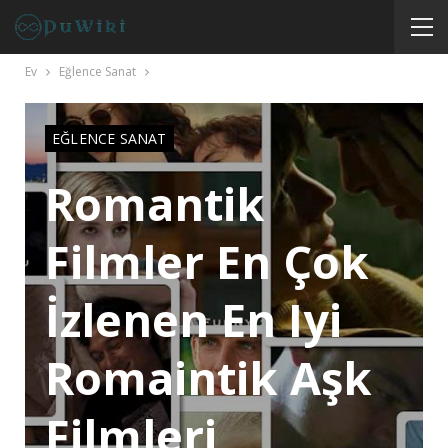
Ev
Eğlence Sanat
EĞLENCE SANAT
Romantik
Filmler En Çok
İzlenen En Iyi
Romaintik Aşk
Filmleri