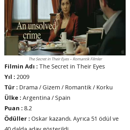
The Secret in Their Eyes – Romantik Filmler
Filmin Adı :
The Secret in Their Eyes
Yıl :
2009
Tür :
Drama / Gizem / Romantik / Korku
Ülke :
Argentina / Spain
Puan :
8.2
Ödüller :
Oskar kazandı. Ayrıca 51 ödül ve
40 dalda aday gösterildi