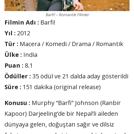
Barfi! – Romantik Filmler
Filmin Adı :
Barfi!
Yıl :
2012
Tür :
Macera / Komedi / Drama / Romantik
Ülke :
India
Puan :
8.1
Ödüller :
35 ödül ve 21 dalda aday gösterildi
Süre :
151 dakika (original release)
Konusu :
Murphy “Barfi” Johnson (Ranbir
Kapoor) Darjeeling’de bir Nepal’li aileden
dünyaya gelen, doğuştan sağır ve dilsiz