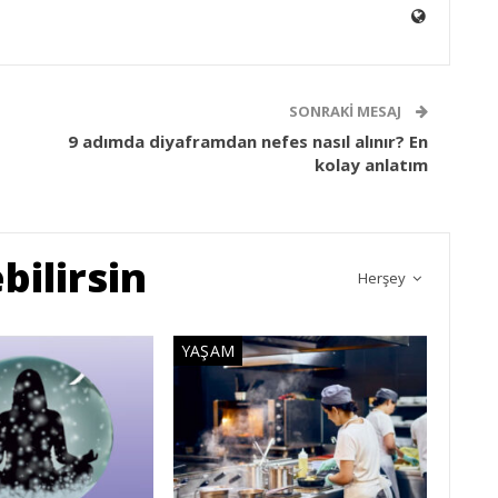
SONRAKI MESAJ
9 adımda diyaframdan nefes nasıl alınır? En
kolay anlatım
bilirsin
Herşey
YAŞAM