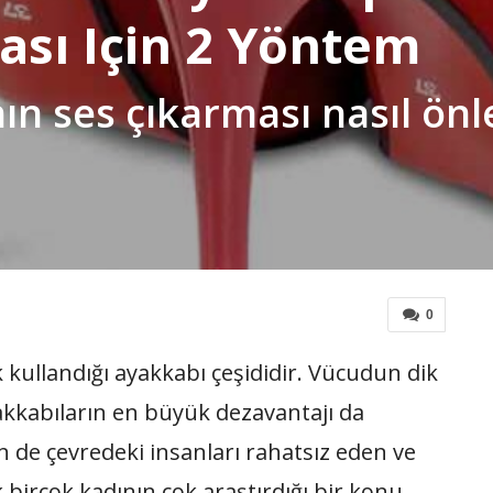
sı Için 2 Yöntem
n ses çıkarması nasıl önlen
0
 kullandığı ayakkabı çeşididir. Vücudun dik
kkabıların en büyük dezavantajı da
n de çevredeki insanları rahatsız eden ve
birçok kadının çok araştırdığı bir konu