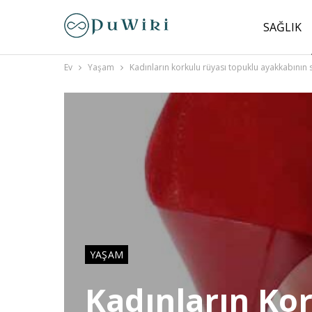
SAĞLIK
Ev
Yaşam
Kadınların korkulu rüyası topuklu ayakkabının
YAŞAM
Kadınların Ko