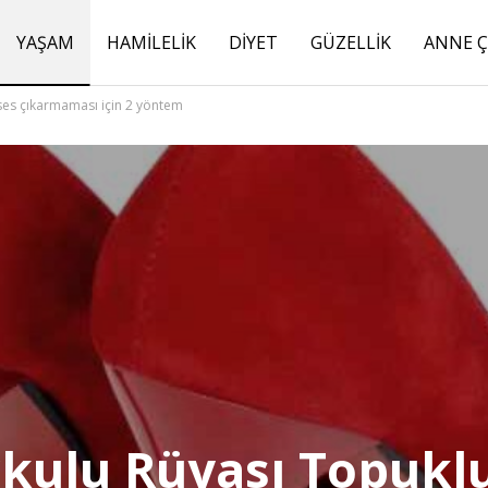
YAŞAM
HAMILELIK
DIYET
GÜZELLIK
ANNE 
 ses çıkarmaması için 2 yöntem
rkulu Rüyası Topukl