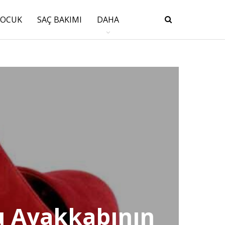
ÇOCUK
SAÇ BAKIMI
DAHA
u Ayakkabının