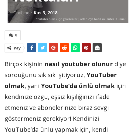
Tarihinde
Kas 3, 2018
Youtuber olmak için gerekenler | A'dan Z'ye Nasıl YouTuber Olunur?
0
Pay
Birçok kişinin
nasıl youtuber olunur
diye
sorduğunu sık sık işitiyoruz,
YouTuber
olmak
, yani
YouTube’da ünlü olmak
için
kendinize özgü, eşsiz kişiliğinizi ifade
etmeniz ve abonelerinize biraz sevgi
göstermeniz gerekiyor! Kendinizi
YouTube’da ünlü yapmak için, kendi