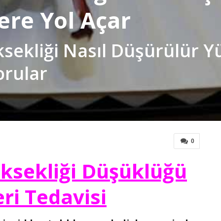
ere Yol Açar
sekliği Nasıl Düşürülür Yü
orular
0
üksekliği Düşüklüğü
eri Tedavisi