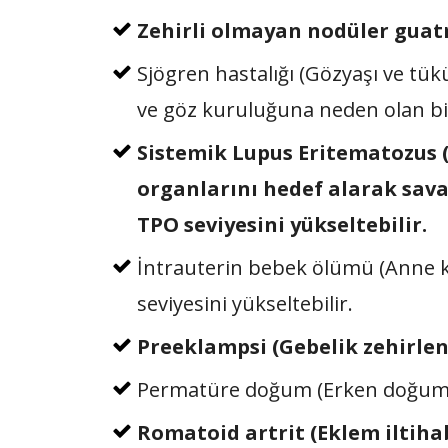
Zehirli olmayan nodüler guatr 
Sjögren hastalığı (Gözyaşı ve t
ve göz kuruluğuna neden olan bir 
Sistemik Lupus Eritematozus 
organlarını hedef alarak savaş
TPO seviyesini yükseltebilir.
İntrauterin bebek ölümü (Anne 
seviyesini yükseltebilir.
Preeklampsi (Gebelik zehirlenm
Permatüre doğum (Erken doğum) A
Romatoid artrit (Eklem iltihab