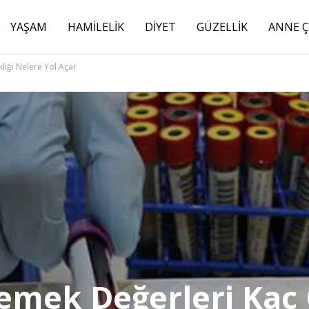
YAŞAM
HAMILELIK
DIYET
GÜZELLIK
ANNE 
liği Nelere Yol Açar
emek Değerleri Kaç