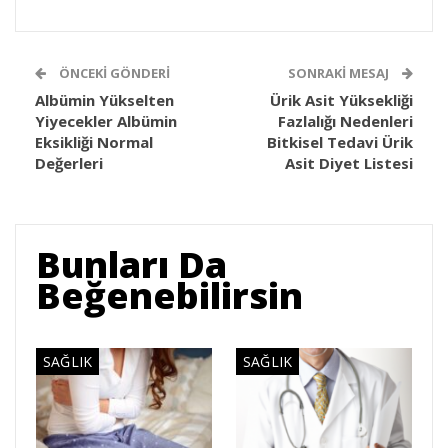
ÖNCEKI GÖNDERI
SONRAKI MESAJ
Albümin Yükselten
Ürik Asit Yüksekliği
Yiyecekler Albümin
Fazlalığı Nedenleri
Eksikliği Normal
Bitkisel Tedavi Ürik
Değerleri
Asit Diyet Listesi
Bunları Da
Beğenebilirsin
SAĞLIK
SAĞLIK