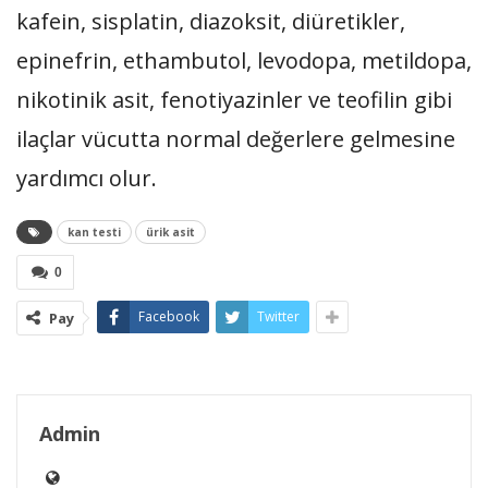
kafein, sisplatin, diazoksit, diüretikler,
epinefrin, ethambutol, levodopa, metildopa,
nikotinik asit, fenotiyazinler ve teofilin gibi
ilaçlar vücutta normal değerlere gelmesine
yardımcı olur.
kan testi
ürik asit
0
Facebook
Twitter
Pay
Admin