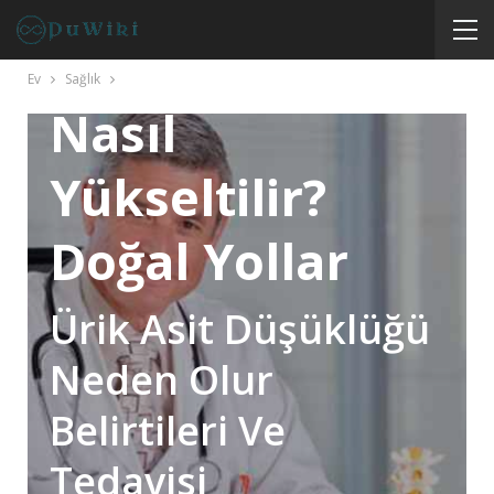
Kanda Ürik Asit
Neden Düşer
Ev
Sağlık
Nasıl
Yükseltilir?
Doğal Yollar
Ürik Asit Düşüklüğü
Neden Olur
Belirtileri Ve
Tedavisi