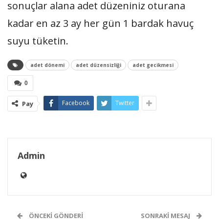
sonuçlar alana adet düzeniniz oturana
kadar en az 3 ay her gün 1 bardak havuç
suyu tüketin.
adet dönemi
adet düzensizliği
adet gecikmesi
0
Facebook
Twitter
Pay
Admin
ÖNCEKI GÖNDERI
SONRAKI MESAJ