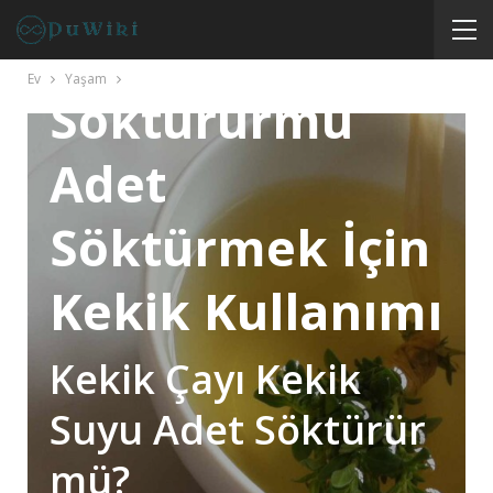
Kekik Adet
Ev
Yaşam
Söktürürmü
Adet
Söktürmek İçin
Kekik Kullanımı
Kekik Çayı Kekik
Suyu Adet Söktürür
mü?