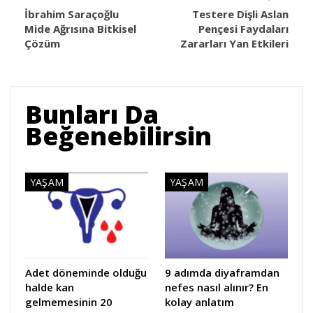
İbrahim Saraçoğlu
Testere Dişli Aslan
Mide Ağrısına Bitkisel
Pençesi Faydaları
Çözüm
Zararları Yan Etkileri
Bunları Da
Beğenebilirsin
YAŞAM
YAŞAM
Adet döneminde olduğu
9 adımda diyaframdan
halde kan
nefes nasıl alınır? En
gelmemesinin 20
kolay anlatım