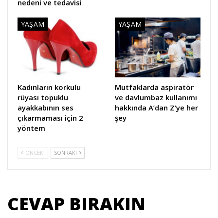
nedeni ve tedavisi
YAŞAM
YAŞAM
Kadınların korkulu
Mutfaklarda aspiratör
rüyası topuklu
ve davlumbaz kullanımı
ayakkabının ses
hakkında A’dan Z’ye her
çıkarmaması için 2
şey
yöntem
ÖNCEKI
SONRAKI
CEVAP BIRAKIN