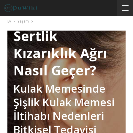
Kulak
Memesinde
Ev
Yaşam
Sertlik
Kızarıklık Ağrı
Nasıl Geçer?
Kulak Memesinde
Şişlik Kulak Memesi
İltihabı Nedenleri
Bitkisel Tedavisi