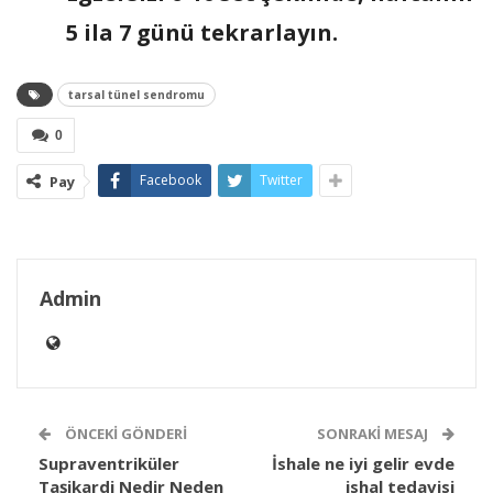
5 ila 7 günü tekrarlayın.
tarsal tünel sendromu
0
Facebook
Twitter
Pay
Admin
ÖNCEKI GÖNDERI
SONRAKI MESAJ
Supraventriküler
İshale ne iyi gelir evde
Taşikardi Nedir Neden
ishal tedavisi