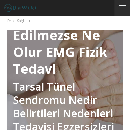
Sendromu
Tedavi
Ev
Sağlık
Edilmezse Ne
Olur EMG Fizik
Tedavi
Tarsal Tünel
Sendromu Nedir
Belirtileri Nedenleri
Tedavisi Egzersizleri