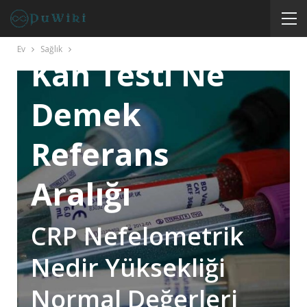
Nefelometrik
Ev
Sağlık
Kan Testi Ne
Demek
Referans
Aralığı
CRP Nefelometrik
Nedir Yüksekliği
Normal Değerleri