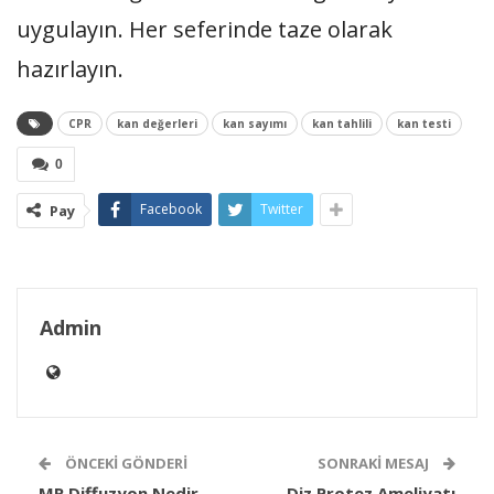
uygulayın. Her seferinde taze olarak
hazırlayın.
CPR
kan değerleri
kan sayımı
kan tahlili
kan testi
0
Facebook
Twitter
Pay
Admin
ÖNCEKI GÖNDERI
SONRAKI MESAJ
MR Diffuzyon Nedir
Diz Protez Ameliyatı