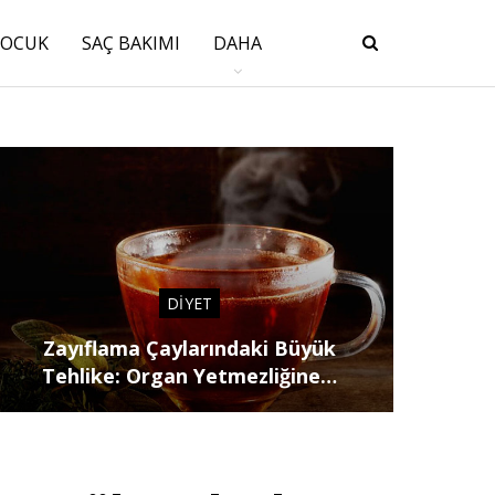
ÇOCUK
SAÇ BAKIMI
DAHA
DIYET
Zayıflama Çaylarındaki Büyük
Tehlike: Organ Yetmezliğine…