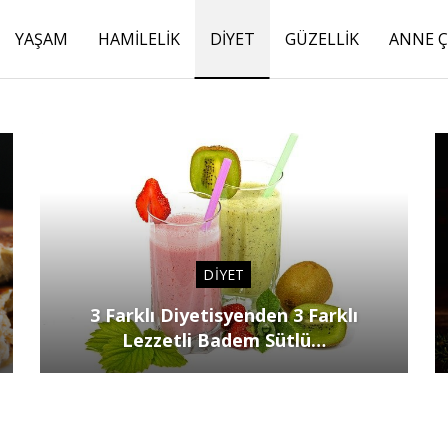
YAŞAM
HAMILELIK
DIYET
GÜZELLIK
ANNE 
DIYET
3 Farklı Diyetisyenden 3 Farklı
Lezzetli Badem Sütlü…