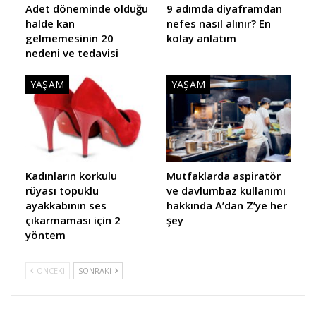
Adet döneminde olduğu
9 adımda diyaframdan
halde kan
nefes nasıl alınır? En
gelmemesinin 20
kolay anlatım
nedeni ve tedavisi
YAŞAM
YAŞAM
Kadınların korkulu
Mutfaklarda aspiratör
rüyası topuklu
ve davlumbaz kullanımı
ayakkabının ses
hakkında A’dan Z’ye her
çıkarmaması için 2
şey
yöntem
ÖNCEKI
SONRAKI