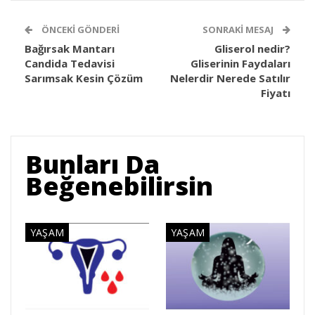
ÖNCEKI GÖNDERI
SONRAKI MESAJ
Bağırsak Mantarı
Gliserol nedir?
Candida Tedavisi
Gliserinin Faydaları
Sarımsak Kesin Çözüm
Nelerdir Nerede Satılır
Fiyatı
Bunları Da
Beğenebilirsin
YAŞAM
YAŞAM