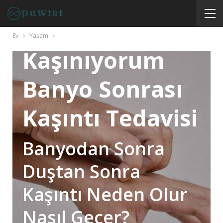
Duş Aldıktan
Sonra
Ev
Yaşam
Kaşınıyorum
Banyo Sonrası
Kaşıntı Tedavisi
Banyodan Sonra
Duştan Sonra
Kaşıntı Neden Olur
Nasıl Geçer?