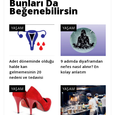
Bunları Da
Beğenebilirsin
YAŞAM
YAŞAM
Adet döneminde olduğu
9 adımda diyaframdan
halde kan
nefes nasıl alınır? En
gelmemesinin 20
kolay anlatım
nedeni ve tedavisi
YAŞAM
YAŞAM