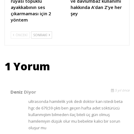
rüyası topuklu
ve davlumbaz kullanımı
ayakkabının ses
hakkında A’dan Z’ye her
çıkarmaması için 2
şey
yöntem
ÖNCEKI
SONRAKI
1 Yorum
5 yıl önce
Deniz
Diyor
ultrasonda hamilelik yok dedi doktor kan istedi beta
hgc de 679,59 çıktı ben geçen hafta adet söktürücü
kullanmıştım bilmeden ilaç biteli üç gün olmuş
hamilemiyin düşük olur mu bebekte kalıcı bir sorun
oluşur mu