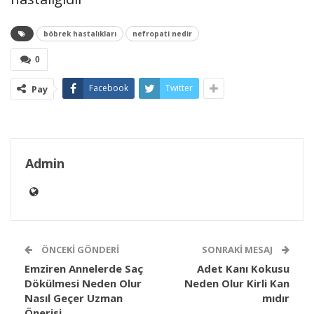
böbrek hastalıkları
nefropati nedir
0
Facebook
Twitter
Pay
Admin
ÖNCEKI GÖNDERI
SONRAKI MESAJ
Emziren Annelerde Saç
Adet Kanı Kokusu
Dökülmesi Neden Olur
Neden Olur Kirli Kan
Nasıl Geçer Uzman
mıdır
Önerisi