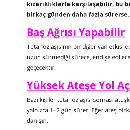
kızarıklıklarla karşılaşabilir, bu bi
birka
ç
g
ü
nden daha fazla s
ü
rerse
Baş Ağrısı Yapabilir
Tetanoz aşısının bir diğer yan etkisi d
uzun sürmediği sürece, endişe edilec
geçecektir.
Yüksek Ateşe Yol A
ç
Bazı kişiler tetanoz aşısı sonrası ateşl
yalnızca 1- 2 gün sürer. Eğer ateş bi
danışın.