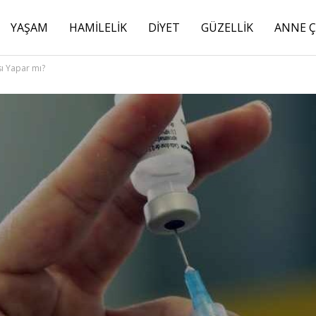
YAŞAM
HAMILELIK
DIYET
GÜZELLIK
ANNE 
sı Yapar mı?