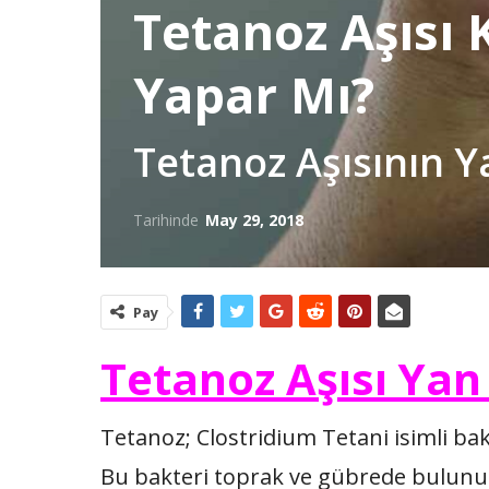
Tetanoz Aşısı 
Yapar Mı?
Tetanoz Aşısının Ya
Tarihinde
May 29, 2018
Pay
Tetanoz Aşısı Yan 
Tetanoz; Clostridium Tetani isimli bak
Bu bakteri toprak ve gübrede bulunur.