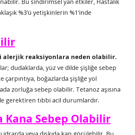
abilir. Bu sindirimsel yan etkiler, Hastalık
klaşık %3’ü yetişkinlerin %1’inde
lir
i alerjik reaksiyonlara neden olabilir.
lar; dudaklarda, yüz ve dilde şişliğe sebep
te çarpıntıya, boğazlarda şişliğe yol
a zorluğa sebep olabilir. Tetanoz aşısına
le gerektiren tıbbi acil durumlardır.
a Kana Sebep Olabilir
 idrarda veya dışkıda kan görülebilir. Bu