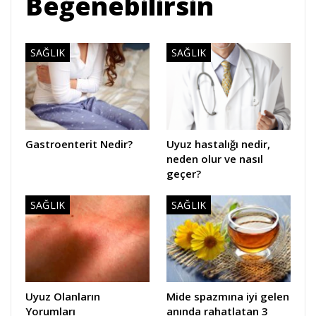
Beğenebilirsin
SAĞLIK
SAĞLIK
Gastroenterit Nedir?
Uyuz hastalığı nedir,
neden olur ve nasıl
geçer?
SAĞLIK
SAĞLIK
Uyuz Olanların
Mide spazmına iyi gelen
Yorumları
anında rahatlatan 3