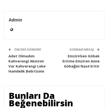
Admin
ÖNCEKI GÖNDERI
SONRAKI MESAJ
Adet Olmadım
Emzirirken Göbek
Kahverengi Akıntım
Eritme Emziren Anne
Var Kahverengi Leke
Göbeğini Nasıl Eritir
Hamilelik Belirtisimi
Bunları Da
Beğenebilirsin