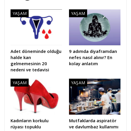
YAŞAM
YAŞAM
Adet döneminde olduğu
9 adımda diyaframdan
halde kan
nefes nasıl alınır? En
gelmemesinin 20
kolay anlatım
nedeni ve tedavisi
YAŞAM
YAŞAM
Kadınların korkulu
Mutfaklarda aspiratör
rüyası topuklu
ve davlumbaz kullanımı