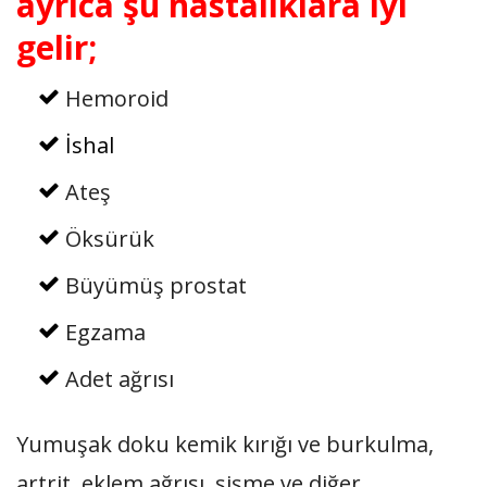
ayrıca şu hastalıklara iyi
gelir;
Hemoroid
İshal
Ateş
Öksürük
Büyümüş prostat
Egzama
Adet ağrısı
Yumuşak doku kemik kırığı ve burkulma,
artrit, eklem ağrısı, şişme ve diğer