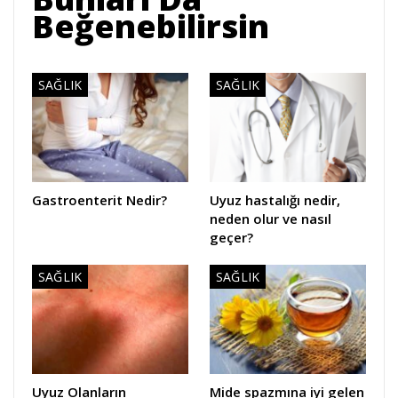
Beğenebilirsin
SAĞLIK
SAĞLIK
Gastroenterit Nedir?
Uyuz hastalığı nedir,
neden olur ve nasıl
geçer?
SAĞLIK
SAĞLIK
Uyuz Olanların
Mide spazmına iyi gelen