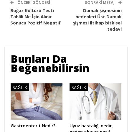
ÖNCEKI GÖNDERI
SONRAKI MESAJ
Boğaz Kültürü Testi
Damak şişmesinin
Tahlili Ne İçin Alınır
nedenleri Üst Damak
Sonucu Pozitif Negatif
şişmesi iltihap bitkisel
tedavi
Bunları Da
Beğenebilirsin
SAĞLIK
SAĞLIK
Gastroenterit Nedir?
Uyuz hastalığı nedir,
neden olur ve nasıl