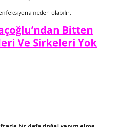
 enfeksiyona neden olabilir.
raçoğlu’ndan Bitten
leri Ve Sirkeleri Yok
aftada bir defa doğal yapım elma