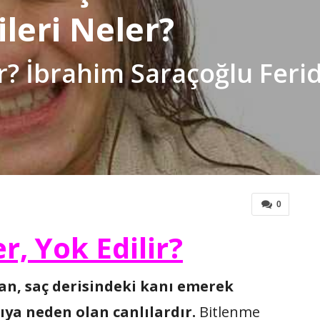
ileri Neler?
ir? İbrahim Saraçoğlu Feri
0
r, Yok Edilir?
ılan, saç derisindeki kanı emerek
ıya neden olan canlılardır.
Bitlenme