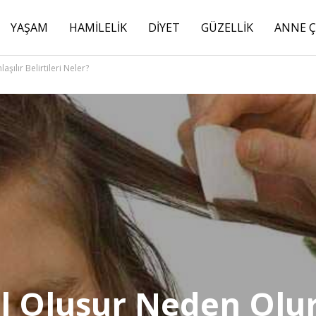
YAŞAM
HAMILELIK
DIYET
GÜZELLIK
ANNE 
şılır Belirtileri Neler?
ıl Oluşur Neden Olur