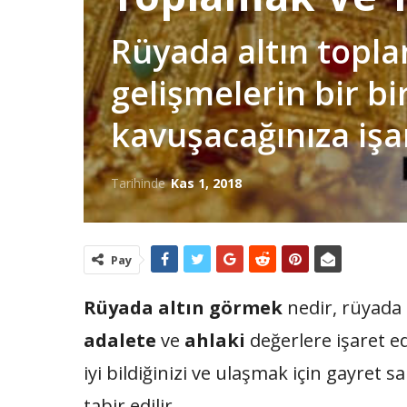
Rüyada altın topl
gelişmelerin bir bi
kavuşacağınıza işa
Tarihinde
Kas 1, 2018
Pay
Rüyada altın görmek
nedir, rüyada
adalete
ve
ahlaki
değerlere işaret e
iyi bildiğinizi ve ulaşmak için gayret s
tabir edilir.