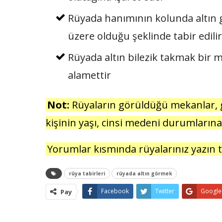
Rüyada hanımının kolunda altın g
üzere olduğu şeklinde tabir edilir
Rüyada altın bilezik takmak bir m
alamettir
Not:
Rüyaların görüldüğü mekanlar, 
kişinin yaşı, cinsi medeni durumlarına 
Yorumlar kısmında rüyalarınız yazın t
rüya tabirleri
rüyada altın görmek
Facebook
Twitter
Google
Pay