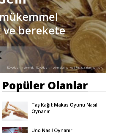
ce mükemmel
k ve berekete
Rüyada altın görmek | Rüyada altın görmek diyanet | Rüyada altın bulmak.
Popüler Olanlar
Taş Kağıt Makas Oyunu Nasıl
Oynanır
Uno Nasıl Oynanır