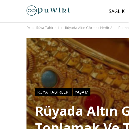
SAĞLIK
Ev
Rüya Tabirleri
Rüyada Altın Görmek Nedir Altın Bulm
RÜYA TABIRLERI
YAŞAM
Rüyada Altın 
Toplamak Ve 