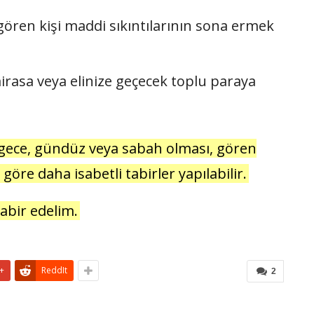
ören kişi maddi sıkıntılarının sona ermek
irasa veya elinize geçecek toplu paraya
gece, gündüz veya sabah olması, gören
göre daha isabetli tabirler yapılabilir.
abir edelim.
+
ReddIt
2