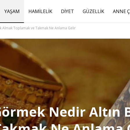
YAŞAM
HAMILELIK
DIYET
GÜZELLIK
ANNE 
ak Almak Toplamak ve Takmak Ne Anlama Gelir
Görmek Nedir Altın
Takmak Ne Anlama G