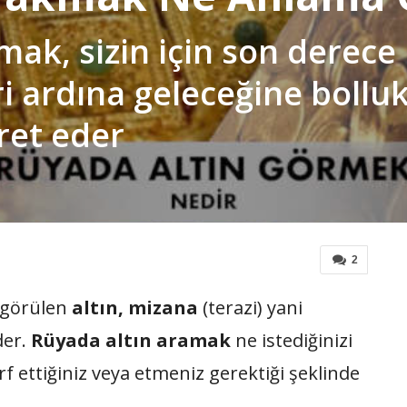
amak, sizin için son dere
ri ardına geleceğine bollu
ret eder
2
 görülen
altın, mizana
(terazi) yani
der.
Rüyada altın aramak
ne istediğinizi
arf ettiğiniz veya etmeniz gerektiği şeklinde