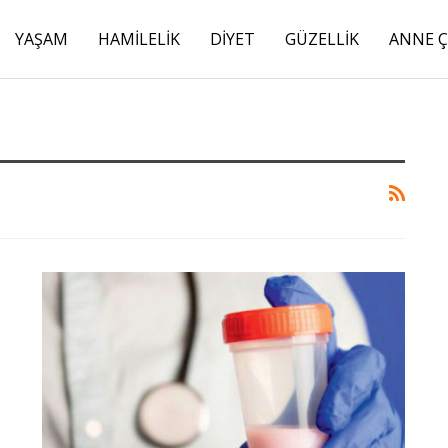
YAŞAM
HAMILELIK
DIYET
GÜZELLIK
ANNE 