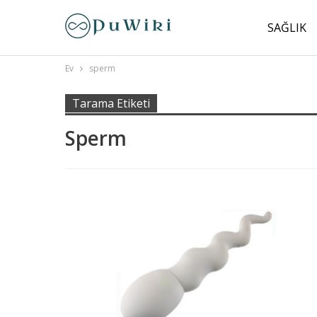
SAĞLIK
Ev
sperm
Tarama Etiketi
Sperm