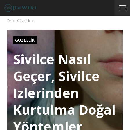
Ev
Güzellik
GÜZELLIK
Sivilce Nasıl
Geçer, Sivilce
Izlerinden
Kurtulma Doğal
Yöntemler