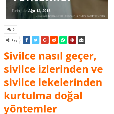
Tarihinde
Ağu 12, 2018
Sivilce nasıl geçer, sivilce izlerinden kurtulma doğal yöntemler
0
Pay
Sivilce nasıl geçer,
sivilce izlerinden ve
sivilce lekelerinden
kurtulma doğal
yöntemler