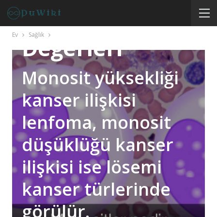
Referans
Ev
Sağlık
Değerleri
Monosit yüksekliği
kanser ilişkisi
lenfoma, monosit
düşüklüğü kanser
ilişkisi ise lösemi
kanser türlerinde
görülür.