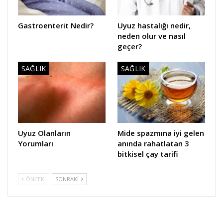
Gastroenterit Nedir?
Uyuz hastalığı nedir,
neden olur ve nasıl
geçer?
SAĞLIK
SAĞLIK
Uyuz Olanların
Mide spazmına iyi gelen
Yorumları
anında rahatlatan 3
bitkisel çay tarifi
ÖNCEKI
SONRAKI