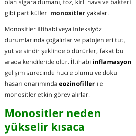
olan sigara dumanı, toz, kirli hava ve bakteri
gibi partikülleri
monositler
yakalar.
Monositler iltihabi veya infeksiyöz
durumlarında çoğalırlar ve patojenleri tut,
yut ve sindir şeklinde öldürürler, fakat bu
arada kendileride ölür. İltihabi
inflamasyon
gelişim sürecinde hücre ölümü ve doku
hasarı onarımında
eozinofiller
ile
monositler etkin görev alırlar.
Monositler neden
yükselir kısaca