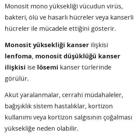
Monosit mono yüksekliği vücudun virüs,
bakteri, ölü ve hasarlı hücreler veya kanserli
hücreler ile mücadele ettiğini gösterir.
Monosit yüksekliği kanser
ilişkisi
lenfoma
,
monosit düşüklüğü kanser
ilişkisi
ise
lösemi
kanser türlerinde
görülür.
Akut yaralanmalar, cerrahi müdahaleler,
bağışıklık sistem hastalıklar, kortizon
kullanımı veya kortizon salgısının çoğalması
yüksekliğe neden olabilir.